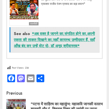
प्रवक्ता राजीव रंजन प्रसाद का बड़ा बयान*
राजनीती
See also
*अब वक्त है जागने का,संगठित होने का,अपनी
एकता की ताकत दिखाने का,जहाँ कायस्थ उम्मीदवार हैं, वहाँ
आँख बंद कर उन्हें वोट दो- डॉ अनूप श्रीवास्तव*
Post Views:
234
Facebook
Mastodon
Email
Share
Continue
Previous
Reading
*पटना में साहित्य का महाकुंभ: महाकवि जानकी वल्लभ
Pre
शास्त्री और पं. शिवदत्त मिश्र की जयंती पर उमड़ा