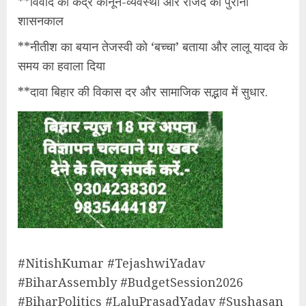
**विवाद का केंद्र कानून-व्यवस्था और राजद का पुराना
शासनकाल
**नीतीश का बयान तेजस्वी को ‘बच्चा’ बताया और लालू यादव के
समय का हवाला दिया
**दावा बिहार की विकास दर और सामाजिक सद्भाव में सुधार.
​#NitishKumar #TejashwiYadav
#BiharAssembly #BudgetSession2026
#BiharPolitics #LaluPrasadYadav #Sushasan