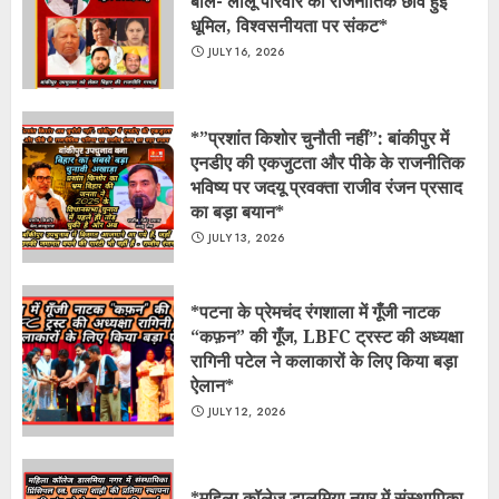
बोले- लालू परिवार की राजनीतिक छवि हुई
धूमिल, विश्वसनीयता पर संकट*
JULY 16, 2026
*​”प्रशांत किशोर चुनौती नहीं”: बांकीपुर में
एनडीए की एकजुटता और पीके के राजनीतिक
भविष्य पर जदयू प्रवक्ता राजीव रंजन प्रसाद
का बड़ा बयान*
JULY 13, 2026
*​पटना के प्रेमचंद रंगशाला में गूँजी नाटक
“कफ़न” की गूँज, LBFC ट्रस्ट की अध्यक्षा
रागिनी पटेल ने कलाकारों के लिए किया बड़ा
ऐलान*
JULY 12, 2026
*महिला कॉलेज डालमिया नगर में संस्थापिका