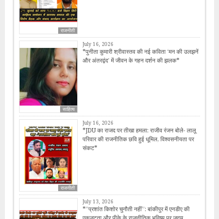
राजनीती
July 16, 2026
*पुनीता कुमारी श्रीवास्तव की नई कविता ‘मन की उलझनें
और अंतरद्वंद’ में जीवन के गहन दर्शन की झलक*
साहित्य
July 16, 2026
*JDU का राजद पर तीखा हमला: राजीव रंजन बोले- लालू
परिवार की राजनीतिक छवि हुई धूमिल, विश्वसनीयता पर
संकट*
राजनीती
July 13, 2026
*​”प्रशांत किशोर चुनौती नहीं”: बांकीपुर में एनडीए की
एकजुटता और पीके के राजनीतिक भविष्य पर जदयू