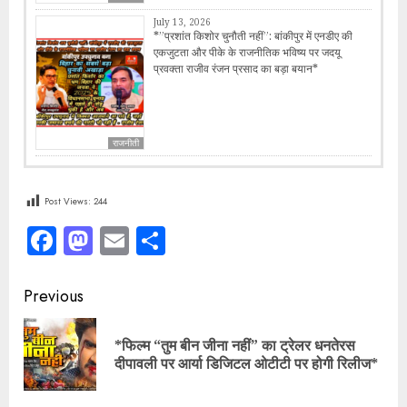
July 13, 2026
*​”प्रशांत किशोर चुनौती नहीं”: बांकीपुर में एनडीए की
एकजुटता और पीके के राजनीतिक भविष्य पर जदयू
प्रवक्ता राजीव रंजन प्रसाद का बड़ा बयान*
राजनीती
Post Views:
244
Facebook
Mastodon
Email
Share
Continue
Previous
Reading
*फिल्म “तुम बीन जीना नहीं” का ट्रेलर धनतेरस
Pre
दीपावली पर आर्या डिजिटल ओटीटी पर होगी रिलीज*
pos