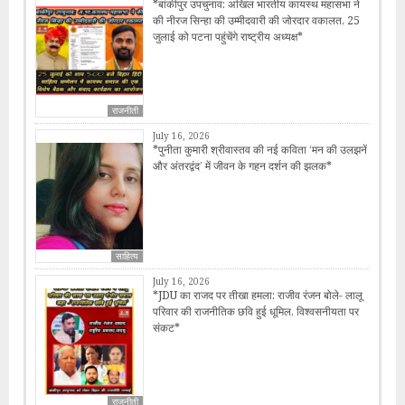
*बांकीपुर उपचुनाव: अखिल भारतीय कायस्थ महासभा ने
की नीरज सिन्हा की उम्मीदवारी की जोरदार वकालत, 25
जुलाई को पटना पहुंचेंगे राष्ट्रीय अध्यक्ष*
राजनीती
July 16, 2026
*पुनीता कुमारी श्रीवास्तव की नई कविता ‘मन की उलझनें
और अंतरद्वंद’ में जीवन के गहन दर्शन की झलक*
साहित्य
July 16, 2026
*JDU का राजद पर तीखा हमला: राजीव रंजन बोले- लालू
परिवार की राजनीतिक छवि हुई धूमिल, विश्वसनीयता पर
संकट*
राजनीती