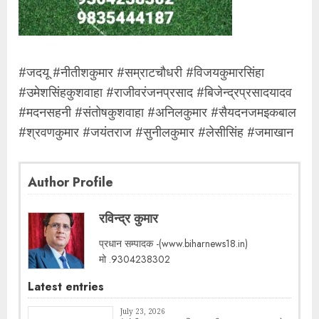
#जदयू #नीतीशकुमार #सम्राटचौधरी #विजयकुमारसिंहा
#उमेशसिंहकुशवाहा #राजीवरंजनप्रसाद #बिजेन्द्रप्रसादयादव
#मदनसहनी #संतोषकुशवाहा #अनिलकुमार #सैयदनजमइकबाल
#श्रवणकुमार #जयंतराज #सुनीलकुमार #लेसीसिंह #जमाखान
Author Profile
रविन्द्र कुमार
प्रधान सम्पादक -(www.biharnews18.in)
मो .9304238302
Latest entries
July 23, 2026