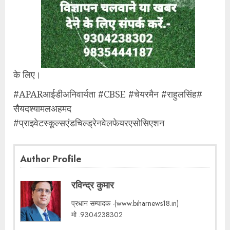
के लिए।
#APARआईडीअनिवार्यता #CBSE #चेयरमैन #राहुलसिंह#
सैयदश्यामलअहमद
#प्राइवेटस्कूल्सएंडचिल्ड्रेनवेलफेयरएसोसिएशन
Author Profile
रविन्द्र कुमार
प्रधान सम्पादक -(www.biharnews18.in)
मो .9304238302