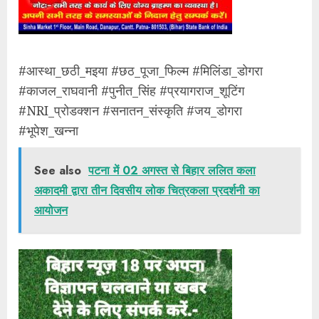
#आस्था_छठी_मइया #छठ_पूजा_फिल्म #मिलिंडा_डोगरा
#काजल_राघवानी #पुनीत_सिंह #प्रयागराज_शूटिंग
#NRI_प्रोडक्शन #सनातन_संस्कृति #जय_डोगरा
#भूपेश_खन्ना
See also
पटना में 02 अगस्त से बिहार ललित कला
अकादमी द्वारा तीन दिवसीय लोक चित्रकला प्रदर्शनी का
आयोजन